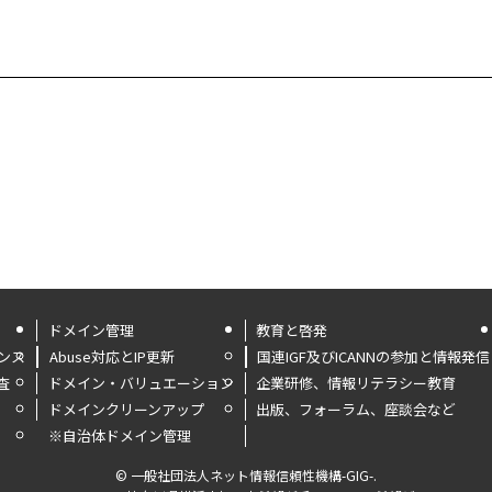
ドメイン管理
教育と啓発
ンス
Abuse対応とIP更新
国連IGF及びICANNの参加と情報発信
査
ドメイン・バリュエーション
企業研修、情報リテラシー教育
ドメインクリーンアップ
出版、フォーラム、座談会など
※自治体ドメイン管理
©
一般社団法人ネット情報信頼性機構-GIG-.